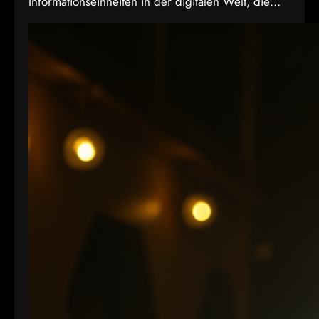
Informationseinheiten in der digitalen Welt, die
entweder den Wert 0 oder 1 annehmen können. In
der Videoproduktion, speziell bei der
Farbdarstellung und Verarbeitung, spielt die Bit-
Tiefe eine entscheidende Rolle. Je höher die Bit-
Tiefe, desto mehr Informationen können über die
Helligkeit und Farben eines Pixels gespeichert
werden.…