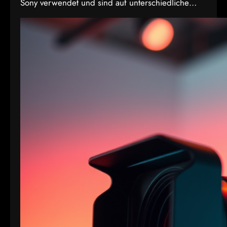
Sony verwendet und sind auf unterschiedliche
Bedürfnisse in Bezug auf Qualität, Dateigröße und
Bitrate abgestimmt. Hier sind die Details zu den
Formaten: 1. XAVC S-I DCI: • Dies ist eine
intraframe-Version von XAVC S, die in DCI 4K-
Auflösung (4096×2160) arbeitet. “I” steht für
Intraframe, was bedeutet, dass jedes Bild einzeln…