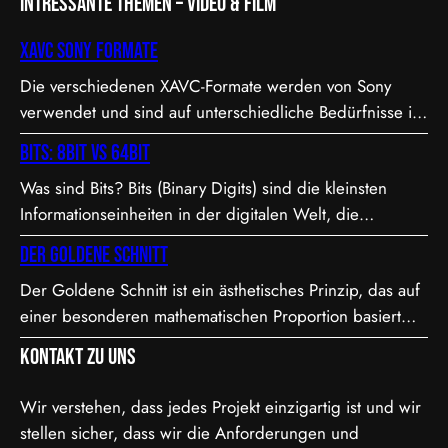
Intressante Themen – Video & Film
XAVC Sony Formate
Die verschiedenen XAVC-Formate werden von Sony
verwendet und sind auf unterschiedliche Bedürfnisse in
Bezug auf Qualität, Dateigröße und Bitrate abgestimmt.
Bits: 8bit vs 64bit
Hier sind die Details zu den Formaten: 1. XAVC S-I DCI:
Was sind Bits? Bits (Binary Digits) sind die kleinsten
• Dies ist eine intraframe-Version von XAVC S, die in DCI
Informationseinheiten in der digitalen Welt, die
4K-Auflösung (4096×2160) arbeitet. “I” steht für
entweder den Wert 0 oder 1 annehmen können. In der
Intraframe, was bedeutet, dass jedes Bild einzeln…
Der Goldene Schnitt
Videoproduktion, speziell bei der Farbdarstellung und
Der Goldene Schnitt ist ein ästhetisches Prinzip, das auf
Verarbeitung, spielt die Bit-Tiefe eine entscheidende
einer besonderen mathematischen Proportion basiert
Rolle. Je höher die Bit-Tiefe, desto mehr Informationen
und in der Kunst, Architektur, Fotografie und im Film
können über die Helligkeit und Farben eines Pixels
Kontakt zu uns
Anwendung findet. Diese Proportion wird als besonders
gespeichert werden.…
harmonisch und natürlich empfunden. Sie ist etwa 1,618
Wir verstehen, dass jedes Projekt einzigartig ist und wir
zu 1, was in der Mathematik als das Verhältnis der
stellen sicher, dass wir die Anforderungen und
Fibonacci-Folge bekannt ist. Mathematische Erklärung