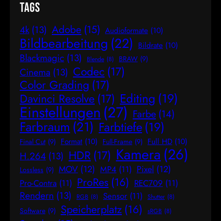
Tags
Adobe
(15)
4k
(13)
Audioformate
(10)
Bildbearbeitung
(22)
Bildrate
(10)
Blackmagic
(13)
BRAW
(9)
Blende
(8)
Codec
(17)
Cinema
(13)
Color Grading
(17)
Editing
(19)
Davinci Resolve
(17)
Einstellungen
(27)
Farbe
(14)
Farbraum
(21)
Farbtiefe
(19)
Format
(10)
Full HD
(10)
Final Cut
(9)
Full-Frame
(9)
Kamera
(26)
HDR
(17)
H.264
(13)
MOV
(12)
Pixel
(12)
MP4
(11)
Lossless
(9)
ProRes
(16)
Pro-Contra
(11)
REC709
(11)
Rendern
(13)
Sensor
(11)
RGB
(8)
Shutter
(8)
Speicherplatz
(16)
Software
(9)
sRGB
(8)