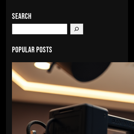
Search
S
e
a
Popular Posts
r
c
h