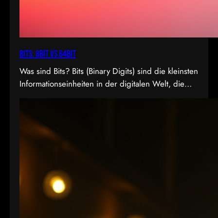
Bits: 8bit vs 64bit
Was sind Bits? Bits (Binary Digits) sind die kleinsten
Informationseinheiten in der digitalen Welt, die
entweder den Wert 0 oder 1 annehmen können. In
der Videoproduktion, speziell bei der
Farbdarstellung und Verarbeitung, spielt die Bit-
Tiefe eine entscheidende Rolle. Je höher die Bit-
Tiefe, desto mehr Informationen können über die
Helligkeit und Farben eines Pixels gespeichert
werden.…