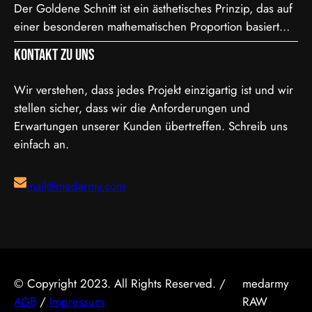
Der Goldene Schnitt ist ein ästhetisches Prinzip, das auf
Verarbeitung, spielt die Bit-Tiefe eine entscheidende
einer besonderen mathematischen Proportion basiert
Rolle. Je höher die Bit-Tiefe, desto mehr Informationen
und in der Kunst, Architektur, Fotografie und im Film
können über die Helligkeit und Farben eines Pixels
Kontakt zu uns
Anwendung findet. Diese Proportion wird als besonders
gespeichert werden.…
harmonisch und natürlich empfunden. Sie ist etwa 1,618
Wir verstehen, dass jedes Projekt einzigartig ist und wir
zu 1, was in der Mathematik als das Verhältnis der
stellen sicher, dass wir die Anforderungen und
Fibonacci-Folge bekannt ist. Mathematische Erklärung
Erwartungen unserer Kunden übertreffen. Schreib uns
des Goldenen…
einfach an.
mail@medarmy.com
© Copyright 2023. All Rights Reserved. /
medarmy
AGB
/
Impressum
RAW