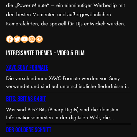
die „Power Minute“ – ein einminütiger Werbeclip mit
den besten Momenten und außergewöhnlichen
Kamerafahrten, die speziell für DJs entwickelt wurden.
Facebook
Twitter
YouTube
Instagram
Pinterest
Intressante Themen – Video & Film
XAVC Sony Formate
Die verschiedenen XAVC-Formate werden von Sony
verwendet und sind auf unterschiedliche Bedürfnisse in
Bezug auf Qualität, Dateigröße und Bitrate abgestimmt.
Bits: 8bit vs 64bit
Hier sind die Details zu den Formaten: 1. XAVC S-I DCI:
Was sind Bits? Bits (Binary Digits) sind die kleinsten
• Dies ist eine intraframe-Version von XAVC S, die in DCI
Informationseinheiten in der digitalen Welt, die
4K-Auflösung (4096×2160) arbeitet. “I” steht für
entweder den Wert 0 oder 1 annehmen können. In der
Intraframe, was bedeutet, dass jedes Bild einzeln…
Der Goldene Schnitt
Videoproduktion, speziell bei der Farbdarstellung und