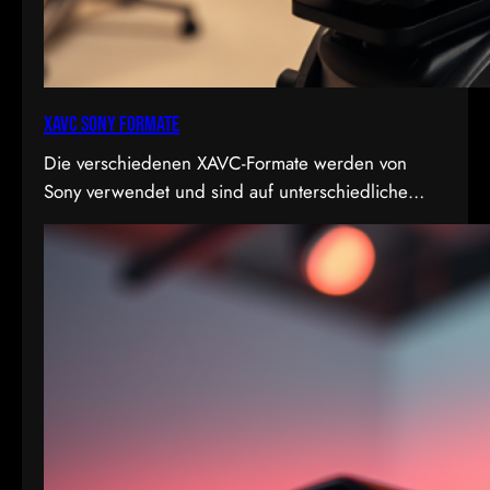
XAVC Sony Formate
Die verschiedenen XAVC-Formate werden von
Sony verwendet und sind auf unterschiedliche
Bedürfnisse in Bezug auf Qualität, Dateigröße und
Bitrate abgestimmt. Hier sind die Details zu den
Formaten: 1. XAVC S-I DCI: • Dies ist eine
intraframe-Version von XAVC S, die in DCI 4K-
Auflösung (4096×2160) arbeitet. “I” steht für
Intraframe, was bedeutet, dass jedes Bild einzeln…