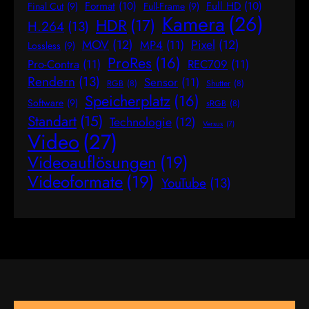
Format
(10)
Full HD
(10)
Final Cut
(9)
Full-Frame
(9)
Kamera
(26)
HDR
(17)
H.264
(13)
MOV
(12)
Pixel
(12)
MP4
(11)
Lossless
(9)
ProRes
(16)
Pro-Contra
(11)
REC709
(11)
Rendern
(13)
Sensor
(11)
RGB
(8)
Shutter
(8)
Speicherplatz
(16)
Software
(9)
sRGB
(8)
Standart
(15)
Technologie
(12)
Versus
(7)
Video
(27)
Videoauflösungen
(19)
Videoformate
(19)
YouTube
(13)