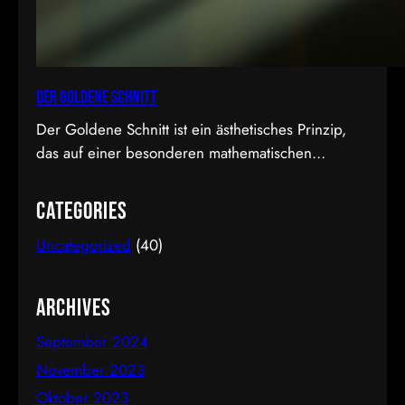
Der Goldene Schnitt
Der Goldene Schnitt ist ein ästhetisches Prinzip,
das auf einer besonderen mathematischen
Proportion basiert und in der Kunst, Architektur,
Fotografie und im Film Anwendung findet. Diese
Categories
Proportion wird als besonders harmonisch und
Uncategorized
(40)
natürlich empfunden. Sie ist etwa 1,618 zu 1, was
in der Mathematik als das Verhältnis der Fibonacci-
Folge bekannt ist. Mathematische Erklärung des
Archives
Goldenen…
September 2024
November 2023
Oktober 2023