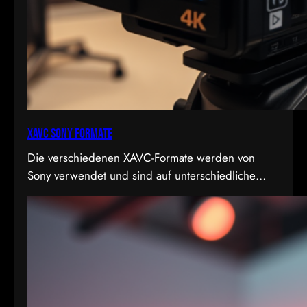
XAVC Sony Formate
Die verschiedenen XAVC-Formate werden von
Sony verwendet und sind auf unterschiedliche
Bedürfnisse in Bezug auf Qualität, Dateigröße und
Bitrate abgestimmt. Hier sind die Details zu den
Formaten: 1. XAVC S-I DCI: • Dies ist eine
intraframe-Version von XAVC S, die in DCI 4K-
Auflösung (4096×2160) arbeitet. “I” steht für
Intraframe, was bedeutet, dass jedes Bild einzeln…