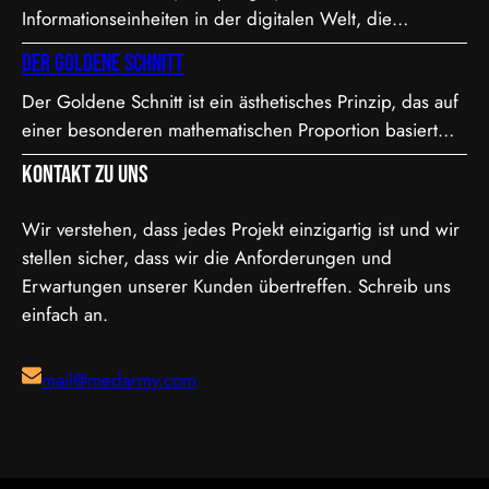
Informationseinheiten in der digitalen Welt, die
4K-Auflösung (4096×2160) arbeitet. “I” steht für
entweder den Wert 0 oder 1 annehmen können. In der
Intraframe, was bedeutet, dass jedes Bild einzeln…
Der Goldene Schnitt
Videoproduktion, speziell bei der Farbdarstellung und
Der Goldene Schnitt ist ein ästhetisches Prinzip, das auf
Verarbeitung, spielt die Bit-Tiefe eine entscheidende
einer besonderen mathematischen Proportion basiert
Rolle. Je höher die Bit-Tiefe, desto mehr Informationen
und in der Kunst, Architektur, Fotografie und im Film
können über die Helligkeit und Farben eines Pixels
Kontakt zu uns
Anwendung findet. Diese Proportion wird als besonders
gespeichert werden.…
harmonisch und natürlich empfunden. Sie ist etwa 1,618
Wir verstehen, dass jedes Projekt einzigartig ist und wir
zu 1, was in der Mathematik als das Verhältnis der
stellen sicher, dass wir die Anforderungen und
Fibonacci-Folge bekannt ist. Mathematische Erklärung
Erwartungen unserer Kunden übertreffen. Schreib uns
des Goldenen…
einfach an.
mail@medarmy.com