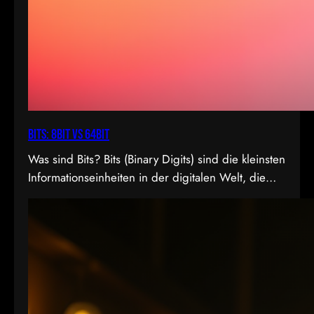
Bits: 8bit vs 64bit
Was sind Bits? Bits (Binary Digits) sind die kleinsten
Informationseinheiten in der digitalen Welt, die
entweder den Wert 0 oder 1 annehmen können. In
der Videoproduktion, speziell bei der
Farbdarstellung und Verarbeitung, spielt die Bit-
Tiefe eine entscheidende Rolle. Je höher die Bit-
Tiefe, desto mehr Informationen können über die
Helligkeit und Farben eines Pixels gespeichert
werden.…