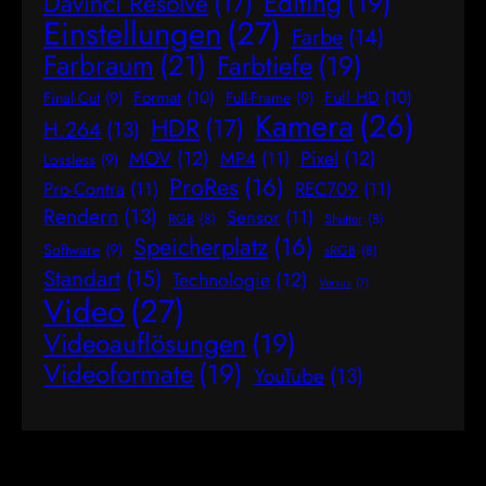
Editing
(19)
Davinci Resolve
(17)
Einstellungen
(27)
Farbe
(14)
Farbraum
(21)
Farbtiefe
(19)
Format
(10)
Full HD
(10)
Final Cut
(9)
Full-Frame
(9)
Kamera
(26)
HDR
(17)
H.264
(13)
MOV
(12)
Pixel
(12)
MP4
(11)
Lossless
(9)
ProRes
(16)
Pro-Contra
(11)
REC709
(11)
Rendern
(13)
Sensor
(11)
RGB
(8)
Shutter
(8)
Speicherplatz
(16)
Software
(9)
sRGB
(8)
Standart
(15)
Technologie
(12)
Versus
(7)
Video
(27)
Videoauflösungen
(19)
Videoformate
(19)
YouTube
(13)