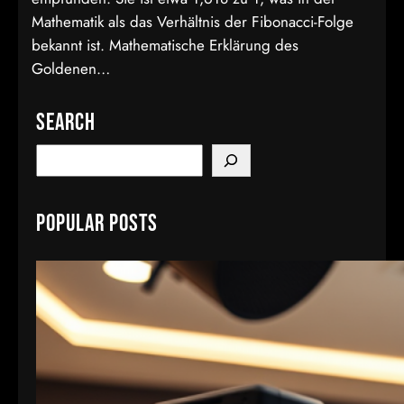
Mathematik als das Verhältnis der Fibonacci-Folge
bekannt ist. Mathematische Erklärung des
Goldenen…
Search
S
e
a
Popular Posts
r
c
h