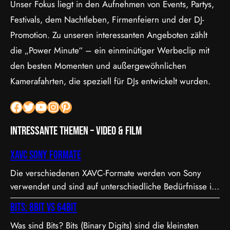
Unser Fokus liegt in den Aufnehmen von Events, Partys,
Festivals, dem Nachtleben, Firmenfeiern und der DJ-
Promotion. Zu unseren interessanten Angeboten zählt
die „Power Minute“ – ein einminütiger Werbeclip mit
den besten Momenten und außergewöhnlichen
Kamerafahrten, die speziell für DJs entwickelt wurden.
Facebook
Twitter
YouTube
Instagram
Pinterest
Intressante Themen – Video & Film
XAVC Sony Formate
Die verschiedenen XAVC-Formate werden von Sony
verwendet und sind auf unterschiedliche Bedürfnisse in
Bezug auf Qualität, Dateigröße und Bitrate abgestimmt.
Bits: 8bit vs 64bit
Hier sind die Details zu den Formaten: 1. XAVC S-I DCI:
Was sind Bits? Bits (Binary Digits) sind die kleinsten
• Dies ist eine intraframe-Version von XAVC S, die in DCI