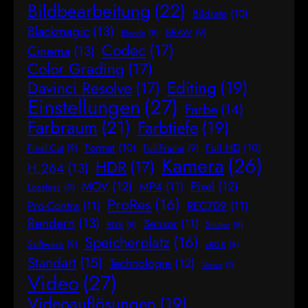
Bildbearbeitung
(22)
Bildrate
(10)
Blackmagic
(13)
BRAW
(9)
Blende
(8)
Codec
(17)
Cinema
(13)
Color Grading
(17)
Editing
(19)
Davinci Resolve
(17)
Einstellungen
(27)
Farbe
(14)
Farbraum
(21)
Farbtiefe
(19)
Format
(10)
Full HD
(10)
Final Cut
(9)
Full-Frame
(9)
Kamera
(26)
HDR
(17)
H.264
(13)
MOV
(12)
Pixel
(12)
MP4
(11)
Lossless
(9)
ProRes
(16)
Pro-Contra
(11)
REC709
(11)
Rendern
(13)
Sensor
(11)
RGB
(8)
Shutter
(8)
Speicherplatz
(16)
Software
(9)
sRGB
(8)
Standart
(15)
Technologie
(12)
Versus
(7)
Video
(27)
Videoauflösungen
(19)