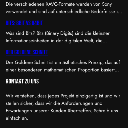
Die verschiedenen XAVC-Formate werden von Sony
verwendet und sind auf unterschiedliche Bedürfnisse in
Bezug auf Qualität, Dateigröße und Bitrate abgestimmt.
Bits: 8bit vs 64bit
Hier sind die Details zu den Formaten: 1. XAVC S-I DCI:
Was sind Bits? Bits (Binary Digits) sind die kleinsten
• Dies ist eine intraframe-Version von XAVC S, die in DCI
Informationseinheiten in der digitalen Welt, die
4K-Auflösung (4096×2160) arbeitet. “I” steht für
entweder den Wert 0 oder 1 annehmen können. In der
Intraframe, was bedeutet, dass jedes Bild einzeln…
Der Goldene Schnitt
Videoproduktion, speziell bei der Farbdarstellung und
Der Goldene Schnitt ist ein ästhetisches Prinzip, das auf
Verarbeitung, spielt die Bit-Tiefe eine entscheidende
einer besonderen mathematischen Proportion basiert
Rolle. Je höher die Bit-Tiefe, desto mehr Informationen
und in der Kunst, Architektur, Fotografie und im Film
können über die Helligkeit und Farben eines Pixels
Kontakt zu uns
Anwendung findet. Diese Proportion wird als besonders
gespeichert werden.…
harmonisch und natürlich empfunden. Sie ist etwa 1,618
Wir verstehen, dass jedes Projekt einzigartig ist und wir
zu 1, was in der Mathematik als das Verhältnis der
stellen sicher, dass wir die Anforderungen und
Fibonacci-Folge bekannt ist. Mathematische Erklärung
Erwartungen unserer Kunden übertreffen. Schreib uns
des Goldenen…
einfach an.