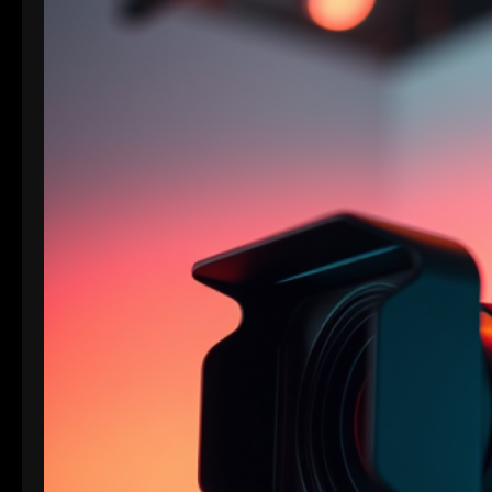
Formaten: 1. XAVC S-I DCI: • Dies ist eine
intraframe-Version von XAVC S, die in DCI 4K-
Auflösung (4096×2160) arbeitet. “I” steht für
Intraframe, was bedeutet, dass jedes Bild einzeln…