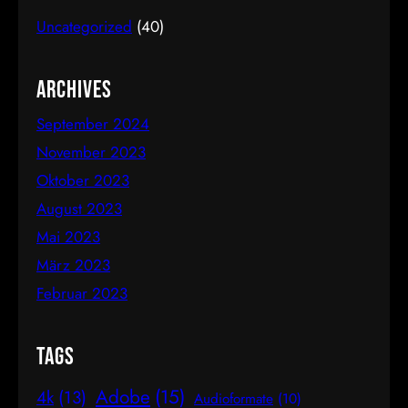
Proportion wird als besonders harmonisch und
Uncategorized
(40)
natürlich empfunden. Sie ist etwa 1,618 zu 1, was
in der Mathematik als das Verhältnis der Fibonacci-
Folge bekannt ist. Mathematische Erklärung des
Archives
Goldenen…
September 2024
November 2023
Oktober 2023
August 2023
Mai 2023
März 2023
Februar 2023
Tags
Adobe
(15)
4k
(13)
Audioformate
(10)