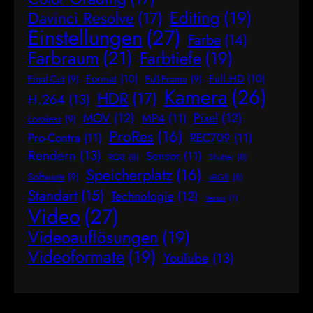
Editing
(19)
Davinci Resolve
(17)
Einstellungen
(27)
Farbe
(14)
Farbraum
(21)
Farbtiefe
(19)
Format
(10)
Full HD
(10)
Final Cut
(9)
Full-Frame
(9)
Kamera
(26)
HDR
(17)
H.264
(13)
MOV
(12)
Pixel
(12)
MP4
(11)
Lossless
(9)
ProRes
(16)
Pro-Contra
(11)
REC709
(11)
Rendern
(13)
Sensor
(11)
RGB
(8)
Shutter
(8)
Speicherplatz
(16)
Software
(9)
sRGB
(8)
Standart
(15)
Technologie
(12)
Versus
(7)
Video
(27)
Videoauflösungen
(19)
Videoformate
(19)
YouTube
(13)