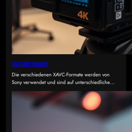
XAVC Sony Formate
Die verschiedenen XAVC-Formate werden von
Sony verwendet und sind auf unterschiedliche
Bedürfnisse in Bezug auf Qualität, Dateigröße und
Bitrate abgestimmt. Hier sind die Details zu den
Formaten: 1. XAVC S-I DCI: • Dies ist eine
intraframe-Version von XAVC S, die in DCI 4K-
Auflösung (4096×2160) arbeitet. “I” steht für
Intraframe, was bedeutet, dass jedes Bild einzeln…