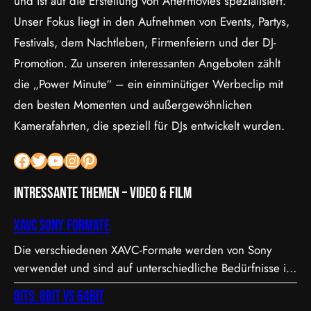
und ist auf die Erstellung von Aftermovies spezialisiert.
Unser Fokus liegt in den Aufnehmen von Events, Partys,
Festivals, dem Nachtleben, Firmenfeiern und der DJ-
Promotion. Zu unseren interessanten Angeboten zählt
die „Power Minute“ – ein einminütiger Werbeclip mit
den besten Momenten und außergewöhnlichen
Kamerafahrten, die speziell für DJs entwickelt wurden.
Facebook
Twitter
YouTube
Instagram
Pinterest
Intressante Themen – Video & Film
XAVC Sony Formate
Die verschiedenen XAVC-Formate werden von Sony
verwendet und sind auf unterschiedliche Bedürfnisse in
Bezug auf Qualität, Dateigröße und Bitrate abgestimmt.
Bits: 8bit vs 64bit
Hier sind die Details zu den Formaten: 1. XAVC S-I DCI: