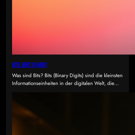
Bits: 8bit vs 64bit
Was sind Bits? Bits (Binary Digits) sind die kleinsten
Informationseinheiten in der digitalen Welt, die
entweder den Wert 0 oder 1 annehmen können. In
der Videoproduktion, speziell bei der
Farbdarstellung und Verarbeitung, spielt die Bit-
Tiefe eine entscheidende Rolle. Je höher die Bit-
Tiefe, desto mehr Informationen können über die
Helligkeit und Farben eines Pixels gespeichert