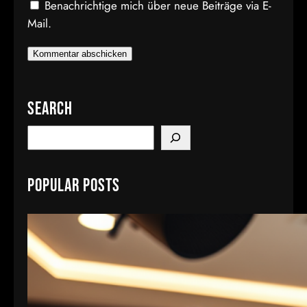
Benachrichtige mich über neue Beiträge via E-
Mail.
Search
S
e
a
Popular Posts
r
c
h