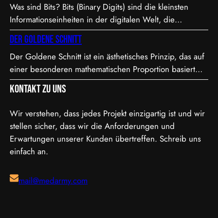
Was sind Bits? Bits (Binary Digits) sind die kleinsten
• Dies ist eine intraframe-Version von XAVC S, die in DCI
Informationseinheiten in der digitalen Welt, die
4K-Auflösung (4096×2160) arbeitet. “I” steht für
entweder den Wert 0 oder 1 annehmen können. In der
Intraframe, was bedeutet, dass jedes Bild einzeln…
Der Goldene Schnitt
Videoproduktion, speziell bei der Farbdarstellung und
Der Goldene Schnitt ist ein ästhetisches Prinzip, das auf
Verarbeitung, spielt die Bit-Tiefe eine entscheidende
einer besonderen mathematischen Proportion basiert
Rolle. Je höher die Bit-Tiefe, desto mehr Informationen
und in der Kunst, Architektur, Fotografie und im Film
können über die Helligkeit und Farben eines Pixels
Kontakt zu uns
Anwendung findet. Diese Proportion wird als besonders
gespeichert werden.…
harmonisch und natürlich empfunden. Sie ist etwa 1,618
Wir verstehen, dass jedes Projekt einzigartig ist und wir
zu 1, was in der Mathematik als das Verhältnis der
stellen sicher, dass wir die Anforderungen und
Fibonacci-Folge bekannt ist. Mathematische Erklärung
Erwartungen unserer Kunden übertreffen. Schreib uns
des Goldenen…
einfach an.
mail@medarmy.com