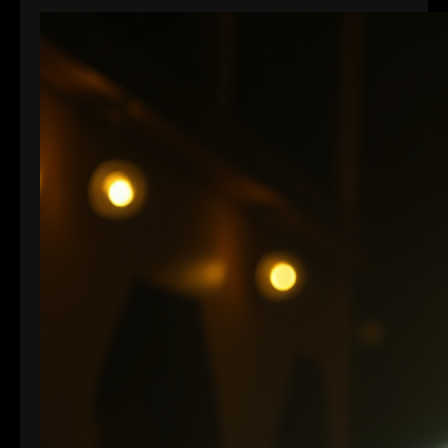
entweder den Wert 0 oder 1 annehmen können. In
der Videoproduktion, speziell bei der
Farbdarstellung und Verarbeitung, spielt die Bit-
Tiefe eine entscheidende Rolle. Je höher die Bit-
Tiefe, desto mehr Informationen können über die
Helligkeit und Farben eines Pixels gespeichert
werden.…