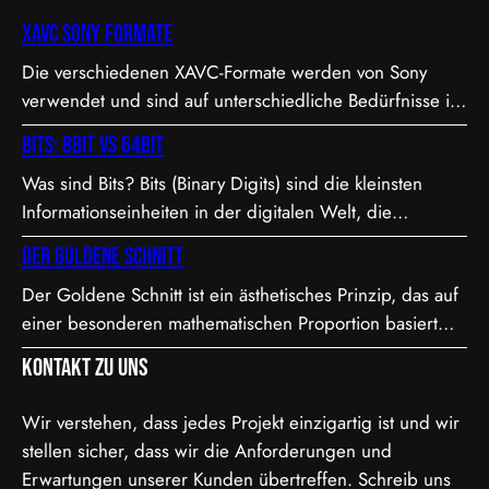
XAVC Sony Formate
Die verschiedenen XAVC-Formate werden von Sony
verwendet und sind auf unterschiedliche Bedürfnisse in
Bezug auf Qualität, Dateigröße und Bitrate abgestimmt.
Bits: 8bit vs 64bit
Hier sind die Details zu den Formaten: 1. XAVC S-I DCI:
Was sind Bits? Bits (Binary Digits) sind die kleinsten
• Dies ist eine intraframe-Version von XAVC S, die in DCI
Informationseinheiten in der digitalen Welt, die
4K-Auflösung (4096×2160) arbeitet. “I” steht für
entweder den Wert 0 oder 1 annehmen können. In der
Intraframe, was bedeutet, dass jedes Bild einzeln…
Der Goldene Schnitt
Videoproduktion, speziell bei der Farbdarstellung und
Der Goldene Schnitt ist ein ästhetisches Prinzip, das auf
Verarbeitung, spielt die Bit-Tiefe eine entscheidende
einer besonderen mathematischen Proportion basiert
Rolle. Je höher die Bit-Tiefe, desto mehr Informationen
und in der Kunst, Architektur, Fotografie und im Film
können über die Helligkeit und Farben eines Pixels
Kontakt zu uns
Anwendung findet. Diese Proportion wird als besonders
gespeichert werden.…
harmonisch und natürlich empfunden. Sie ist etwa 1,618
Wir verstehen, dass jedes Projekt einzigartig ist und wir
zu 1, was in der Mathematik als das Verhältnis der
stellen sicher, dass wir die Anforderungen und
Fibonacci-Folge bekannt ist. Mathematische Erklärung
Erwartungen unserer Kunden übertreffen. Schreib uns