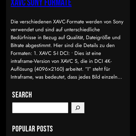
XAVC Sony Formate
Die verschiedenen XAVC-Formate werden von Sony
verwendet und sind auf unterschiedliche
Bedürfnisse in Bezug auf Qualität, Dateigröße und
Bitrate abgestimmt. Hier sind die Details zu den
Formaten: 1. XAVC S-I DCI: • Dies ist eine
intraframe-Version von XAVC S, die in DCI 4K-
Auflösung (4096×2160) arbeitet. “I” steht für
Intraframe, was bedeutet, dass jedes Bild einzeln…
Search
S
e
a
Popular Posts
r