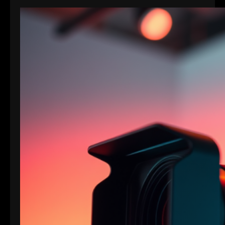
Bedürfnisse in Bezug auf Qualität, Dateigröße und
Bitrate abgestimmt. Hier sind die Details zu den
Formaten: 1. XAVC S-I DCI: • Dies ist eine
intraframe-Version von XAVC S, die in DCI 4K-
Auflösung (4096×2160) arbeitet. “I” steht für
Intraframe, was bedeutet, dass jedes Bild einzeln…