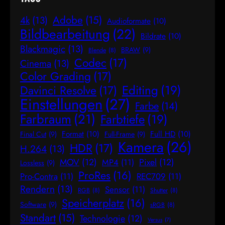
Adobe
(15)
4k
(13)
Audioformate
(10)
Bildbearbeitung
(22)
Bildrate
(10)
Blackmagic
(13)
BRAW
(9)
Blende
(8)
Codec
(17)
Cinema
(13)
Color Grading
(17)
Editing
(19)
Davinci Resolve
(17)
Einstellungen
(27)
Farbe
(14)
Farbraum
(21)
Farbtiefe
(19)
Format
(10)
Full HD
(10)
Final Cut
(9)
Full-Frame
(9)
Kamera
(26)
HDR
(17)
H.264
(13)
MOV
(12)
Pixel
(12)
MP4
(11)
Lossless
(9)
ProRes
(16)
Pro-Contra
(11)
REC709
(11)
Rendern
(13)
Sensor
(11)
RGB
(8)
Shutter
(8)
Speicherplatz
(16)
Software
(9)
sRGB
(8)
Standart
(15)
Technologie
(12)
Versus
(7)