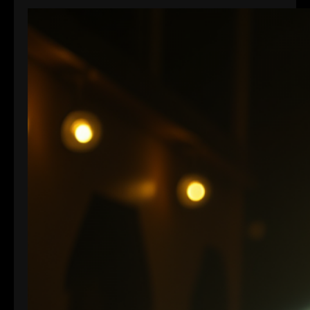
entweder den Wert 0 oder 1 annehmen können. In
der Videoproduktion, speziell bei der
Farbdarstellung und Verarbeitung, spielt die Bit-
Tiefe eine entscheidende Rolle. Je höher die Bit-
Tiefe, desto mehr Informationen können über die
Helligkeit und Farben eines Pixels gespeichert
werden.…