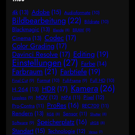
Adobe
(15)
4k
(13)
Audioformate
(10)
Bildbearbeitung
(22)
Bildrate
(10)
Blackmagic
(13)
BRAW
(9)
Blende
(8)
Codec
(17)
Cinema
(13)
Color Grading
(17)
Editing
(19)
Davinci Resolve
(17)
Einstellungen
(27)
Farbe
(14)
Farbraum
(21)
Farbtiefe
(19)
Format
(10)
Full HD
(10)
Final Cut
(9)
Full-Frame
(9)
Kamera
(26)
HDR
(17)
H.264
(13)
MOV
(12)
Pixel
(12)
MP4
(11)
Lossless
(9)
ProRes
(16)
Pro-Contra
(11)
REC709
(11)
Rendern
(13)
Sensor
(11)
RGB
(8)
Shutter
(8)
Speicherplatz
(16)
Software
(9)
sRGB
(8)
Standart
(15)
Technologie
(12)
Versus
(7)