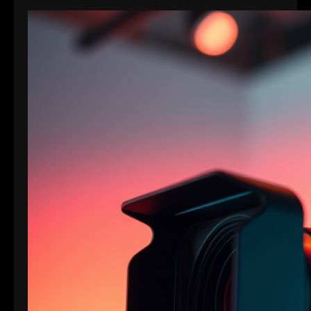
Bedürfnisse in Bezug auf Qualität, Dateigröße und
Bitrate abgestimmt. Hier sind die Details zu den
Formaten: 1. XAVC S-I DCI: • Dies ist eine
intraframe-Version von XAVC S, die in DCI 4K-
Auflösung (4096×2160) arbeitet. “I” steht für
Intraframe, was bedeutet, dass jedes Bild einzeln…