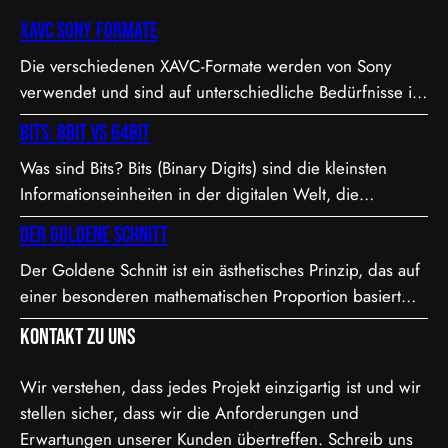
XAVC Sony Formate
Die verschiedenen XAVC-Formate werden von Sony
verwendet und sind auf unterschiedliche Bedürfnisse in
Bezug auf Qualität, Dateigröße und Bitrate abgestimmt.
Bits: 8bit vs 64bit
Hier sind die Details zu den Formaten: 1. XAVC S-I DCI:
Was sind Bits? Bits (Binary Digits) sind die kleinsten
• Dies ist eine intraframe-Version von XAVC S, die in DCI
Informationseinheiten in der digitalen Welt, die
4K-Auflösung (4096×2160) arbeitet. “I” steht für
entweder den Wert 0 oder 1 annehmen können. In der
Intraframe, was bedeutet, dass jedes Bild einzeln…
Der Goldene Schnitt
Videoproduktion, speziell bei der Farbdarstellung und
Der Goldene Schnitt ist ein ästhetisches Prinzip, das auf
Verarbeitung, spielt die Bit-Tiefe eine entscheidende
einer besonderen mathematischen Proportion basiert
Rolle. Je höher die Bit-Tiefe, desto mehr Informationen
und in der Kunst, Architektur, Fotografie und im Film
können über die Helligkeit und Farben eines Pixels
Kontakt zu uns
Anwendung findet. Diese Proportion wird als besonders
gespeichert werden.…
harmonisch und natürlich empfunden. Sie ist etwa 1,618
Wir verstehen, dass jedes Projekt einzigartig ist und wir
zu 1, was in der Mathematik als das Verhältnis der
stellen sicher, dass wir die Anforderungen und
Fibonacci-Folge bekannt ist. Mathematische Erklärung
Erwartungen unserer Kunden übertreffen. Schreib uns