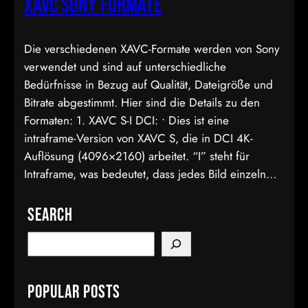
XAVC Sony Formate
Die verschiedenen XAVC-Formate werden von Sony
verwendet und sind auf unterschiedliche
Bedürfnisse in Bezug auf Qualität, Dateigröße und
Bitrate abgestimmt. Hier sind die Details zu den
Formaten: 1. XAVC S-I DCI: • Dies ist eine
intraframe-Version von XAVC S, die in DCI 4K-
Auflösung (4096×2160) arbeitet. “I” steht für
Intraframe, was bedeutet, dass jedes Bild einzeln…
Search
S
e
a
Popular Posts
r