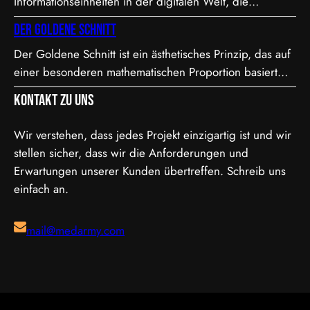
Informationseinheiten in der digitalen Welt, die
4K-Auflösung (4096×2160) arbeitet. “I” steht für
entweder den Wert 0 oder 1 annehmen können. In der
Intraframe, was bedeutet, dass jedes Bild einzeln…
Der Goldene Schnitt
Videoproduktion, speziell bei der Farbdarstellung und
Der Goldene Schnitt ist ein ästhetisches Prinzip, das auf
Verarbeitung, spielt die Bit-Tiefe eine entscheidende
einer besonderen mathematischen Proportion basiert
Rolle. Je höher die Bit-Tiefe, desto mehr Informationen
und in der Kunst, Architektur, Fotografie und im Film
können über die Helligkeit und Farben eines Pixels
Kontakt zu uns
Anwendung findet. Diese Proportion wird als besonders
gespeichert werden.…
harmonisch und natürlich empfunden. Sie ist etwa 1,618
Wir verstehen, dass jedes Projekt einzigartig ist und wir
zu 1, was in der Mathematik als das Verhältnis der
stellen sicher, dass wir die Anforderungen und
Fibonacci-Folge bekannt ist. Mathematische Erklärung
Erwartungen unserer Kunden übertreffen. Schreib uns
des Goldenen…
einfach an.
mail@medarmy.com