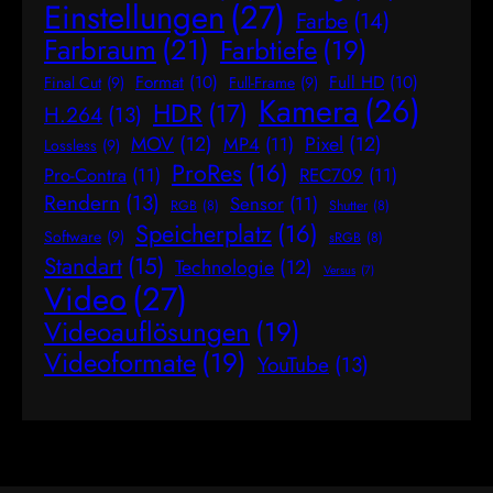
Einstellungen
(27)
Farbe
(14)
Farbraum
(21)
Farbtiefe
(19)
Format
(10)
Full HD
(10)
Final Cut
(9)
Full-Frame
(9)
Kamera
(26)
HDR
(17)
H.264
(13)
MOV
(12)
Pixel
(12)
MP4
(11)
Lossless
(9)
ProRes
(16)
Pro-Contra
(11)
REC709
(11)
Rendern
(13)
Sensor
(11)
RGB
(8)
Shutter
(8)
Speicherplatz
(16)
Software
(9)
sRGB
(8)
Standart
(15)
Technologie
(12)
Versus
(7)
Video
(27)
Videoauflösungen
(19)
Videoformate
(19)
YouTube
(13)