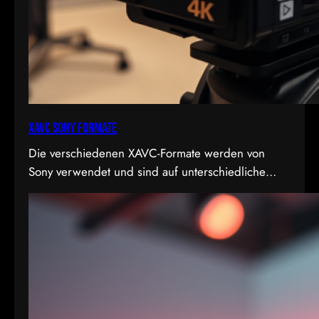
XAVC Sony Formate
Die verschiedenen XAVC-Formate werden von
Sony verwendet und sind auf unterschiedliche
Bedürfnisse in Bezug auf Qualität, Dateigröße und
Bitrate abgestimmt. Hier sind die Details zu den
Formaten: 1. XAVC S-I DCI: • Dies ist eine
intraframe-Version von XAVC S, die in DCI 4K-
Auflösung (4096×2160) arbeitet. “I” steht für
Intraframe, was bedeutet, dass jedes Bild einzeln…