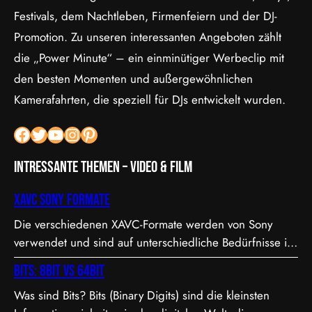
Festivals, dem Nachtleben, Firmenfeiern und der DJ-
Promotion. Zu unseren interessanten Angeboten zählt
die „Power Minute“ – ein einminütiger Werbeclip mit
den besten Momenten und außergewöhnlichen
Kamerafahrten, die speziell für DJs entwickelt wurden.
Facebook
Twitter
YouTube
Instagram
Pinterest
Intressante Themen – Video & Film
XAVC Sony Formate
Die verschiedenen XAVC-Formate werden von Sony
verwendet und sind auf unterschiedliche Bedürfnisse in
Bezug auf Qualität, Dateigröße und Bitrate abgestimmt.
Bits: 8bit vs 64bit
Hier sind die Details zu den Formaten: 1. XAVC S-I DCI:
Was sind Bits? Bits (Binary Digits) sind die kleinsten
• Dies ist eine intraframe-Version von XAVC S, die in DCI