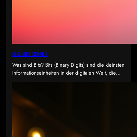
Bits: 8bit vs 64bit
Was sind Bits? Bits (Binary Digits) sind die kleinsten
Informationseinheiten in der digitalen Welt, die
entweder den Wert 0 oder 1 annehmen können. In
der Videoproduktion, speziell bei der
Farbdarstellung und Verarbeitung, spielt die Bit-
Tiefe eine entscheidende Rolle. Je höher die Bit-
Tiefe, desto mehr Informationen können über die
Helligkeit und Farben eines Pixels gespeichert
werden.…