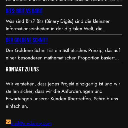
Bezug auf Qualität, Dateigröße und Bitrate abgestimmt.
Bits: 8bit vs 64bit
Hier sind die Details zu den Formaten: 1. XAVC S-I DCI:
Was sind Bits? Bits (Binary Digits) sind die kleinsten
• Dies ist eine intraframe-Version von XAVC S, die in DCI
Informationseinheiten in der digitalen Welt, die
4K-Auflösung (4096×2160) arbeitet. “I” steht für
entweder den Wert 0 oder 1 annehmen können. In der
Intraframe, was bedeutet, dass jedes Bild einzeln…
Der Goldene Schnitt
Videoproduktion, speziell bei der Farbdarstellung und
Der Goldene Schnitt ist ein ästhetisches Prinzip, das auf
Verarbeitung, spielt die Bit-Tiefe eine entscheidende
einer besonderen mathematischen Proportion basiert
Rolle. Je höher die Bit-Tiefe, desto mehr Informationen
und in der Kunst, Architektur, Fotografie und im Film
können über die Helligkeit und Farben eines Pixels
Kontakt zu uns
Anwendung findet. Diese Proportion wird als besonders
gespeichert werden.…
harmonisch und natürlich empfunden. Sie ist etwa 1,618
Wir verstehen, dass jedes Projekt einzigartig ist und wir
zu 1, was in der Mathematik als das Verhältnis der
stellen sicher, dass wir die Anforderungen und
Fibonacci-Folge bekannt ist. Mathematische Erklärung
Erwartungen unserer Kunden übertreffen. Schreib uns
des Goldenen…
einfach an.
mail@medarmy.com