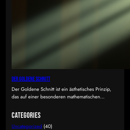
Der Goldene Schnitt
Der Goldene Schnitt ist ein ästhetisches Prinzip,
das auf einer besonderen mathematischen
Proportion basiert und in der Kunst, Architektur,
Fotografie und im Film Anwendung findet. Diese
Categories
Proportion wird als besonders harmonisch und
Uncategorized
(40)
natürlich empfunden. Sie ist etwa 1,618 zu 1, was