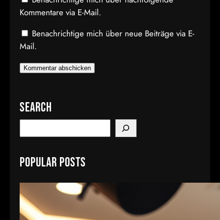
Kommentare via E-Mail.
Benachrichtige mich über neue Beiträge via E-
Mail.
Search
S
e
a
Popular Posts
r
c
h