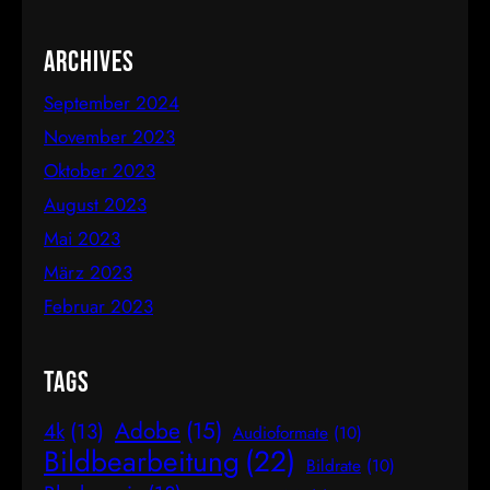
in der Mathematik als das Verhältnis der Fibonacci-
Folge bekannt ist. Mathematische Erklärung des
Archives
Goldenen…
September 2024
November 2023
Oktober 2023
August 2023
Mai 2023
März 2023
Februar 2023
Tags
Adobe
(15)
4k
(13)
Audioformate
(10)
Bildbearbeitung
(22)
Bildrate
(10)