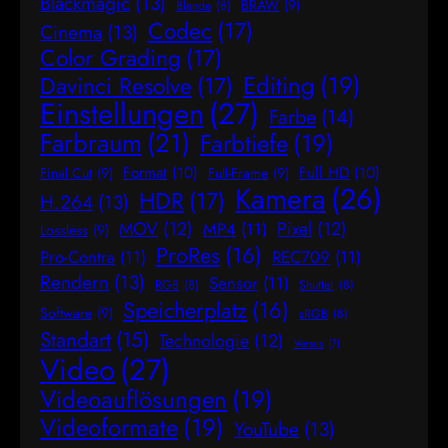
Blackmagic
(13)
BRAW
(9)
Blende
(8)
Codec
(17)
Cinema
(13)
Color Grading
(17)
Editing
(19)
Davinci Resolve
(17)
Einstellungen
(27)
Farbe
(14)
Farbraum
(21)
Farbtiefe
(19)
Format
(10)
Full HD
(10)
Final Cut
(9)
Full-Frame
(9)
Kamera
(26)
HDR
(17)
H.264
(13)
MOV
(12)
Pixel
(12)
MP4
(11)
Lossless
(9)
ProRes
(16)
Pro-Contra
(11)
REC709
(11)
Rendern
(13)
Sensor
(11)
RGB
(8)
Shutter
(8)
Speicherplatz
(16)
Software
(9)
sRGB
(8)
Standart
(15)
Technologie
(12)
Versus
(7)
Video
(27)
Videoauflösungen
(19)
Videoformate
(19)
YouTube
(13)