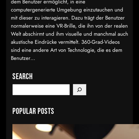
dem Benutzer ermöglicht, in eine
computergenerierte Umgebung einzutauchen und
mit dieser zu interagieren. Dazu trägt der Benutzer
normalerweise eine VR-Brille, die ihn von der realen
Welt abschirmt und ihm visuelle und manchmal auch
akustische Eindrücke vermittelt. 360-Grad-Videos
sind eine andere Art von Technologie, die es dem
Benutzer…
Search
S
e
a
Popular Posts
r
c
h