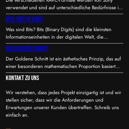
Die verschiedenen XAVC-Formate werden von Sony
verwendet und sind auf unterschiedliche Bedürfnisse in
Bezug auf Qualität, Dateigröße und Bitrate abgestimmt.
Bits: 8bit vs 64bit
Hier sind die Details zu den Formaten: 1. XAVC S-I DCI:
Was sind Bits? Bits (Binary Digits) sind die kleinsten
• Dies ist eine intraframe-Version von XAVC S, die in DCI
Informationseinheiten in der digitalen Welt, die
4K-Auflösung (4096×2160) arbeitet. “I” steht für
entweder den Wert 0 oder 1 annehmen können. In der
Intraframe, was bedeutet, dass jedes Bild einzeln…
Der Goldene Schnitt
Videoproduktion, speziell bei der Farbdarstellung und
Der Goldene Schnitt ist ein ästhetisches Prinzip, das auf
Verarbeitung, spielt die Bit-Tiefe eine entscheidende
einer besonderen mathematischen Proportion basiert
Rolle. Je höher die Bit-Tiefe, desto mehr Informationen
und in der Kunst, Architektur, Fotografie und im Film
können über die Helligkeit und Farben eines Pixels
Kontakt zu uns
Anwendung findet. Diese Proportion wird als besonders
gespeichert werden.…
harmonisch und natürlich empfunden. Sie ist etwa 1,618
Wir verstehen, dass jedes Projekt einzigartig ist und wir
zu 1, was in der Mathematik als das Verhältnis der
stellen sicher, dass wir die Anforderungen und
Fibonacci-Folge bekannt ist. Mathematische Erklärung
Erwartungen unserer Kunden übertreffen. Schreib uns
des Goldenen…
einfach an.