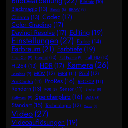
Bildbearbeitung
(22)
Bildrate
(10)
Blackmagic
(13)
BRAW
(9)
Blende
(8)
Codec
(17)
Cinema
(13)
Color Grading
(17)
Editing
(19)
Davinci Resolve
(17)
Einstellungen
(27)
Farbe
(14)
Farbraum
(21)
Farbtiefe
(19)
Format
(10)
Full HD
(10)
Final Cut
(9)
Full-Frame
(9)
Kamera
(26)
HDR
(17)
H.264
(13)
MOV
(12)
Pixel
(12)
MP4
(11)
Lossless
(9)
ProRes
(16)
Pro-Contra
(11)
REC709
(11)
Rendern
(13)
Sensor
(11)
RGB
(8)
Shutter
(8)
Speicherplatz
(16)
Software
(9)
sRGB
(8)
Standart
(15)
Technologie
(12)
Versus
(7)
Video
(27)
Videoauflösungen
(19)