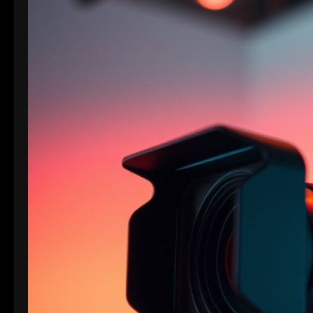
intraframe-Version von XAVC S, die in DCI 4K-
Auflösung (4096×2160) arbeitet. “I” steht für
Intraframe, was bedeutet, dass jedes Bild einzeln…