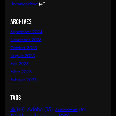
Uncategorized
(40)
natürlich empfunden. Sie ist etwa 1,618 zu 1, was
in der Mathematik als das Verhältnis der Fibonacci-
Folge bekannt ist. Mathematische Erklärung des
Archives
Goldenen…
September 2024
November 2023
Oktober 2023
August 2023
Mai 2023
März 2023
Februar 2023
Tags
Adobe
(15)
4k
(13)
Audioformate
(10)