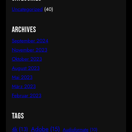
Proportion wird als besonders harmonisch und
Uncategorized
(40)
natürlich empfunden. Sie ist etwa 1,618 zu 1, was
in der Mathematik als das Verhältnis der Fibonacci-
Folge bekannt ist. Mathematische Erklärung des
Archives
Goldenen…
September 2024
November 2023
Oktober 2023
August 2023
Mai 2023
März 2023
Februar 2023
Tags
Adobe
(15)
4k
(13)
Audioformate
(10)