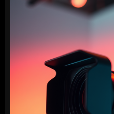
Formaten: 1. XAVC S-I DCI: • Dies ist eine
intraframe-Version von XAVC S, die in DCI 4K-
Auflösung (4096×2160) arbeitet. “I” steht für
Intraframe, was bedeutet, dass jedes Bild einzeln…