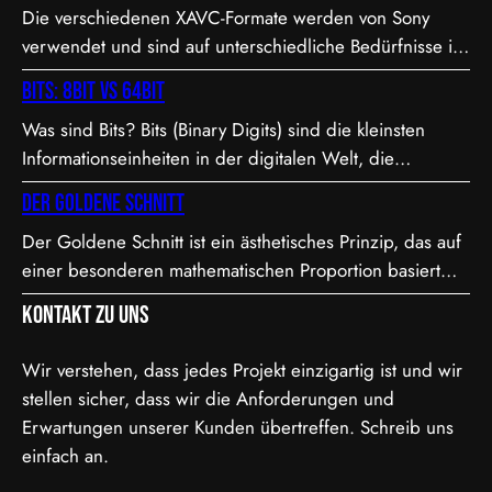
Die verschiedenen XAVC-Formate werden von Sony
verwendet und sind auf unterschiedliche Bedürfnisse in
Bezug auf Qualität, Dateigröße und Bitrate abgestimmt.
Bits: 8bit vs 64bit
Hier sind die Details zu den Formaten: 1. XAVC S-I DCI:
Was sind Bits? Bits (Binary Digits) sind die kleinsten
• Dies ist eine intraframe-Version von XAVC S, die in DCI
Informationseinheiten in der digitalen Welt, die
4K-Auflösung (4096×2160) arbeitet. “I” steht für
entweder den Wert 0 oder 1 annehmen können. In der
Intraframe, was bedeutet, dass jedes Bild einzeln…
Der Goldene Schnitt
Videoproduktion, speziell bei der Farbdarstellung und
Der Goldene Schnitt ist ein ästhetisches Prinzip, das auf
Verarbeitung, spielt die Bit-Tiefe eine entscheidende
einer besonderen mathematischen Proportion basiert
Rolle. Je höher die Bit-Tiefe, desto mehr Informationen
und in der Kunst, Architektur, Fotografie und im Film
können über die Helligkeit und Farben eines Pixels
Kontakt zu uns
Anwendung findet. Diese Proportion wird als besonders
gespeichert werden.…
harmonisch und natürlich empfunden. Sie ist etwa 1,618
Wir verstehen, dass jedes Projekt einzigartig ist und wir
zu 1, was in der Mathematik als das Verhältnis der
stellen sicher, dass wir die Anforderungen und
Fibonacci-Folge bekannt ist. Mathematische Erklärung
Erwartungen unserer Kunden übertreffen. Schreib uns
des Goldenen…
einfach an.