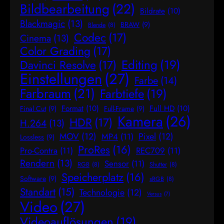
Bildbearbeitung
(22)
Bildrate
(10)
Blackmagic
(13)
BRAW
(9)
Blende
(8)
Codec
(17)
Cinema
(13)
Color Grading
(17)
Editing
(19)
Davinci Resolve
(17)
Einstellungen
(27)
Farbe
(14)
Farbraum
(21)
Farbtiefe
(19)
Format
(10)
Full HD
(10)
Final Cut
(9)
Full-Frame
(9)
Kamera
(26)
HDR
(17)
H.264
(13)
MOV
(12)
Pixel
(12)
MP4
(11)
Lossless
(9)
ProRes
(16)
Pro-Contra
(11)
REC709
(11)
Rendern
(13)
Sensor
(11)
RGB
(8)
Shutter
(8)
Speicherplatz
(16)
Software
(9)
sRGB
(8)
Standart
(15)
Technologie
(12)
Versus
(7)
Video
(27)
Videoauflösungen
(19)