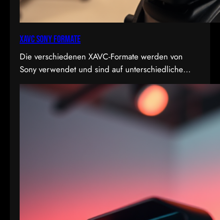
XAVC Sony Formate
Die verschiedenen XAVC-Formate werden von
Sony verwendet und sind auf unterschiedliche
Bedürfnisse in Bezug auf Qualität, Dateigröße und
Bitrate abgestimmt. Hier sind die Details zu den
Formaten: 1. XAVC S-I DCI: • Dies ist eine
intraframe-Version von XAVC S, die in DCI 4K-
Auflösung (4096×2160) arbeitet. “I” steht für
Intraframe, was bedeutet, dass jedes Bild einzeln…