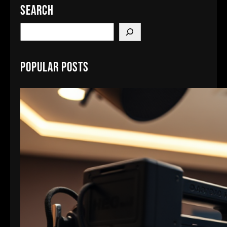
Search
S
e
a
Popular Posts
r
c
h